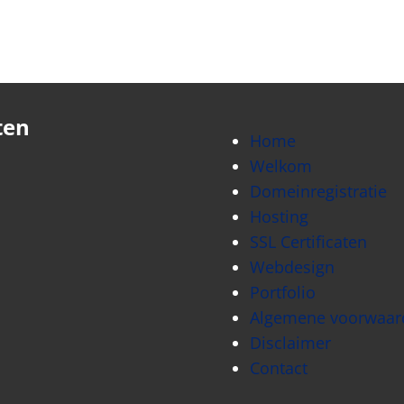
ten
Home
Welkom
Domeinregistratie
Hosting
SSL Certificaten
Webdesign
Portfolio
Algemene voorwaar
Disclaimer
Contact