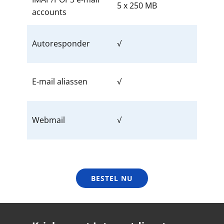
5 x 250 MB
accounts
Autoresponder
√
E-mail aliassen
√
Webmail
√
BESTEL NU