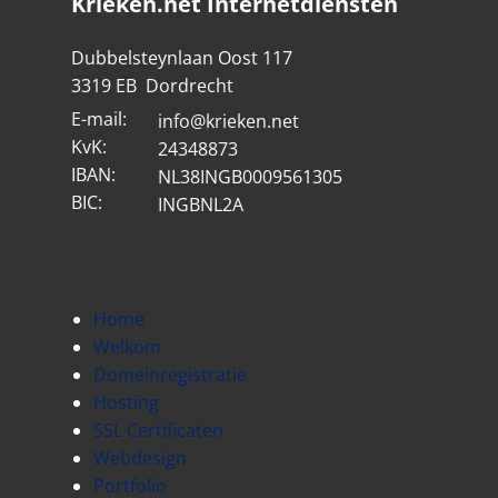
Krieken.net Internetdiensten
Dubbelsteynlaan Oost 117
3319 EB Dordrecht
E-mail:
info@krieken.net
KvK:
24348873
IBAN:
NL38INGB0009561305
BIC:
INGBNL2A
Home
Welkom
Domeinregistratie
Hosting
SSL Certificaten
Webdesign
Portfolio