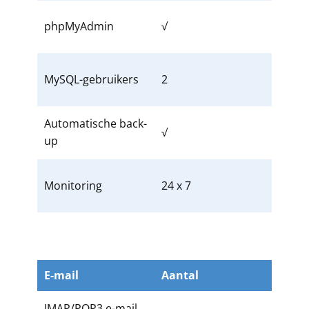
phpMyAdmin
√
MySQL-gebruikers
2
Automatische back-
√
up
Monitoring
24 x 7
E-mail
Aantal
IMAP/POP3 e-mail