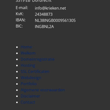
3319 EB Dordrecht
E-mail:
info@krieken.net
KvK:
24348873
IBAN:
NL38INGB0009561305
BIC:
INGBNL2A
Home
Welkom
Domeinregistratie
Hosting
SSL Certificaten
Webdesign
Portfolio
Algemene voorwaarden
Disclaimer
Contact