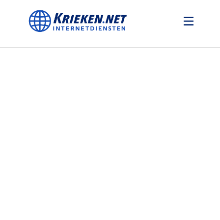
Welkom
Domeinregistratie
Hosting
Certificaten
Webdesign