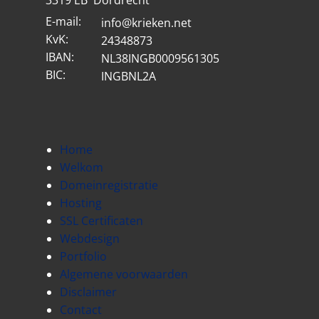
3319 EB Dordrecht
E-mail:
info@krieken.net
KvK:
24348873
IBAN:
NL38INGB0009561305
BIC:
INGBNL2A
Home
Welkom
Domeinregistratie
Hosting
SSL Certificaten
Webdesign
Portfolio
Algemene voorwaarden
Disclaimer
Contact