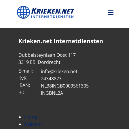
Welkom
Domeinregistratie
Krieken.net Internetdiensten
Hosting
Certificaten
Dubbelsteynlaan Oost 117
Webdesign
3319 EB Dordrecht
E-mail:
info@krieken.net
KvK:
24348873
IBAN:
NL38INGB0009561305
BIC:
INGBNL2A
Home
Welkom